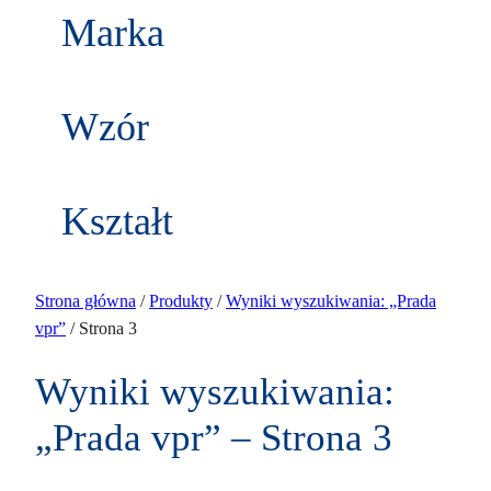
w
k
Marka
d
t
u
ó
k
w
t
Wzór
y
Kształt
Strona główna
/
Produkty
/
Wyniki wyszukiwania: „Prada
vpr”
/ Strona 3
Wyniki wyszukiwania:
„Prada vpr” – Strona 3