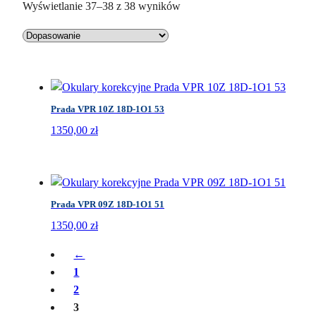
P
Wyświetlanie 37–38 z 38 wyników
o
s
o
r
t
Prada VPR 10Z 18D-1O1 53
o
w
1350,00
zł
a
n
e
w
Prada VPR 09Z 18D-1O1 51
e
1350,00
zł
d
ł
←
u
1
g
2
n
3