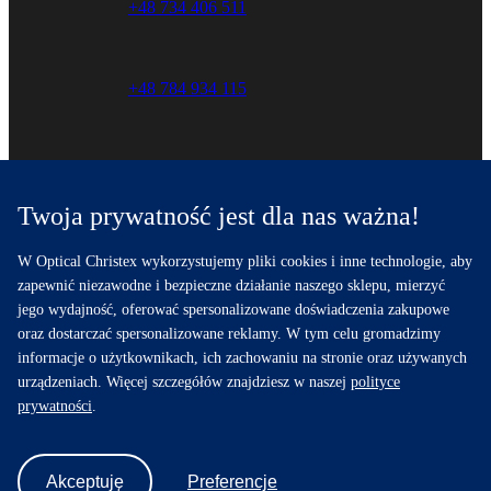
+48 734 406 511
+48 784 934 115
Sklep internetowy
Twoja prywatność jest dla nas ważna!
11:00 – 19:00
W Optical Christex wykorzystujemy pliki cookies i inne technologie, aby
+48 734 406 511
zapewnić niezawodne i bezpieczne działanie naszego sklepu, mierzyć
jego wydajność, oferować spersonalizowane doświadczenia zakupowe
oraz dostarczać spersonalizowane reklamy. W tym celu gromadzimy
informacje o użytkownikach, ich zachowaniu na stronie oraz używanych
urządzeniach. Więcej szczegółów znajdziesz w naszej
polityce
prywatności
.
© 2025 Optical Christex – salon optyczny – optyk – okulary
Gdynia, Gdańsk, Sopot, Trójmiasto – optometria Sopot, Gdynia |
PREFERENCJE COOKIES
Akceptuję
Preferencje