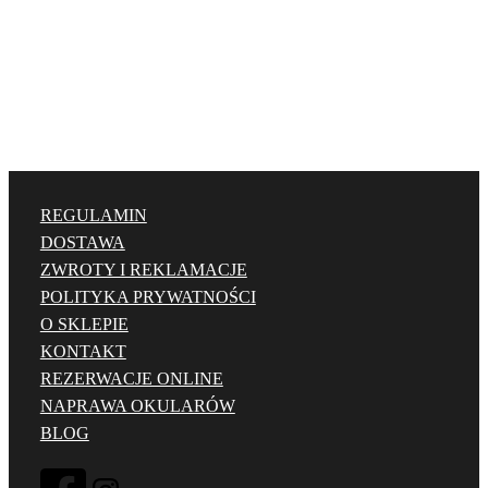
a
j
n
o
w
s
z
y
REGULAMIN
c
DOSTAWA
h
ZWROTY I REKLAMACJE
POLITYKA PRYWATNOŚCI
O SKLEPIE
KONTAKT
REZERWACJE ONLINE
NAPRAWA OKULARÓW
BLOG