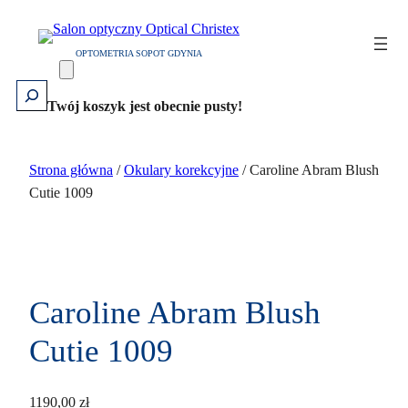
Przejdź
do
OPTOMETRIA SOPOT GDYNIA
treści
Szukaj
Twój koszyk jest obecnie pusty!
Strona główna
/
Okulary korekcyjne
/ Caroline Abram Blush
Cutie 1009
Caroline Abram Blush
Cutie 1009
1190,00
zł