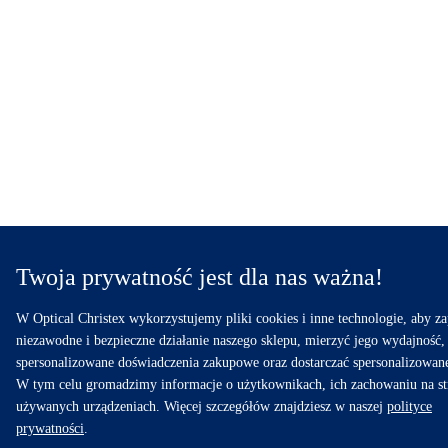
Twoja prywatność jest dla nas ważna!
W Optical Christex wykorzystujemy pliki cookies i inne technologie, aby z
niezawodne i bezpieczne działanie naszego sklepu, mierzyć jego wydajność,
spersonalizowane doświadczenia zakupowe oraz dostarczać spersonalizowan
W tym celu gromadzimy informacje o użytkownikach, ich zachowaniu na st
używanych urządzeniach. Więcej szczegółów znajdziesz w naszej
polityce
prywatności
.