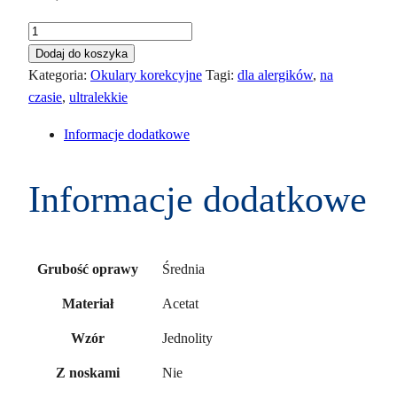
ilość
Caroline
Dodaj do koszyka
Abram
Kategoria:
Okulary korekcyjne
Tagi:
dla alergików
,
na
Blush
czasie
,
ultralekkie
Cutie
Informacje dodatkowe
1009
Informacje dodatkowe
Średnia
Grubość oprawy
Acetat
Materiał
Jednolity
Wzór
Nie
Z noskami