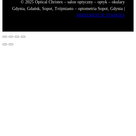
© 2025 Optical Christex – salon optyczny – optyk – okulary
Gdynia, Gdańsk, Sopot, Trójmiasto – optometria Sopot, Gdynia |
PREFERENCJE COOKIES