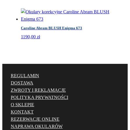
Caroline Abram BLUSH Enigma 673
1190,00
zł
REGULAMIN
DOSTAWA
ZWROTY I REKLAMACJE
POLITYKA PRYWATNOŚCI
O SKLEPIE
KONTAKT
REZERWACJE ONLINE
NAPRAWA OKULARÓW