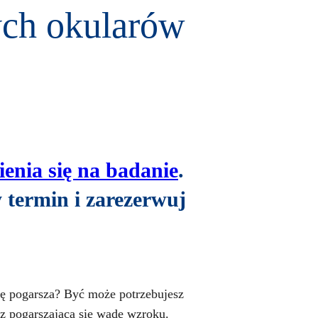
ych okularów
enia się na badanie
.
termin i zarezerwuj
ię pogarsza? Być może potrzebujesz
 pogarszającą się wadę wzroku.