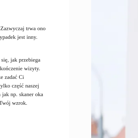
 Zazwyczaj trwa ono
ypadek jest inny.
się, jak przebiega
akończenie wizyty.
e zadać Ci
tylko część naszej
 jak np. skaner oka
Twój wzrok.