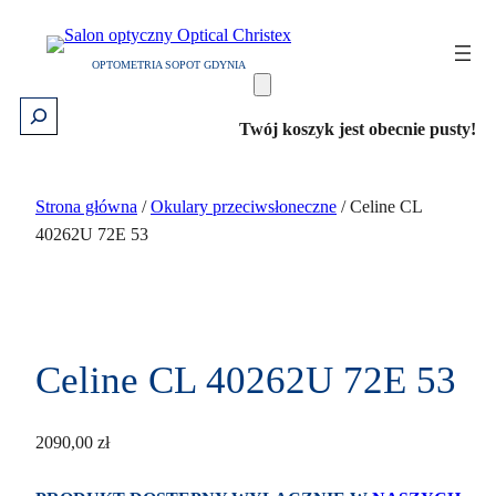
Przejdź
do
OPTOMETRIA SOPOT GDYNIA
treści
Szukaj
Twój koszyk jest obecnie pusty!
Strona główna
/
Okulary przeciwsłoneczne
/ Celine CL
40262U 72E 53
Celine CL 40262U 72E 53
2090,00
zł