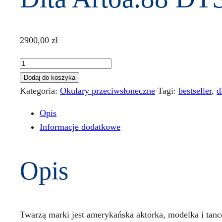
2900,00
zł
ilość
Dita
Dodaj do koszyka
Artoa.88
Kategoria:
Okulary przeciwsłoneczne
Tagi:
bestseller
,
d
DTS
Opis
190
Informacje dodatkowe
A-
01
Opis
Twarzą marki jest amerykańska aktorka, modelka i tanc