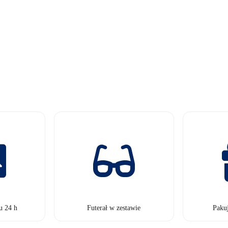
u 24 h
Futerał w zestawie
Paku