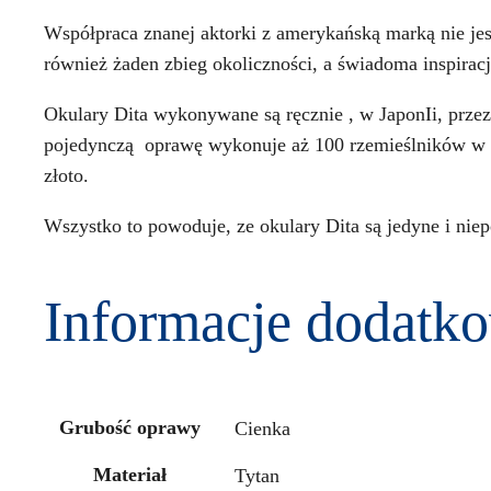
Współpraca znanej aktorki z amerykańską marką nie je
również żaden zbieg okoliczności, a świadoma inspiracja
Okulary Dita wykonywane są ręcznie , w JaponIi, prze
pojedynczą oprawę wykonuje aż 100 rzemieślników w 32
złoto.
Wszystko to powoduje, ze okulary Dita są jedyne i niep
Informacje dodatk
Grubość oprawy
Cienka
Materiał
Tytan