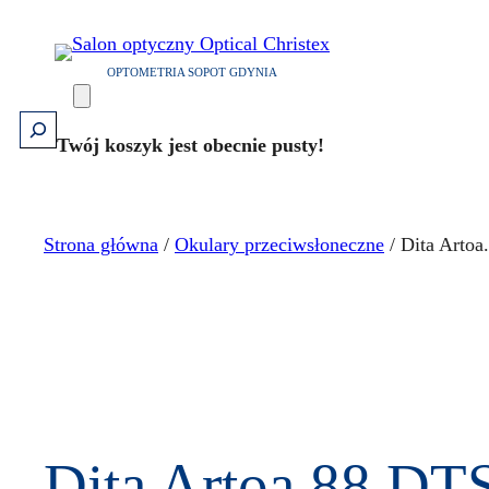
Przejdź
do
OPTOMETRIA SOPOT GDYNIA
treści
Szukaj
Twój koszyk jest obecnie pusty!
Strona główna
/
Okulary przeciwsłoneczne
/ Dita Arto
Dita Artoa.88 DT