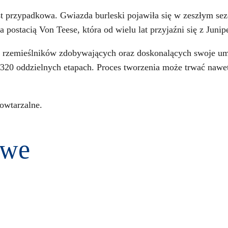
st przypadkowa. Gwiazda burleski pojawiła się w zeszłym se
 postacią Von Teese, która od wielu lat przyjaźni się z Juni
z rzemieślników zdobywających oraz doskonalących swoje umi
0 oddzielnych etapach. Proces tworzenia może trwać nawet 8
owtarzalne.
owe