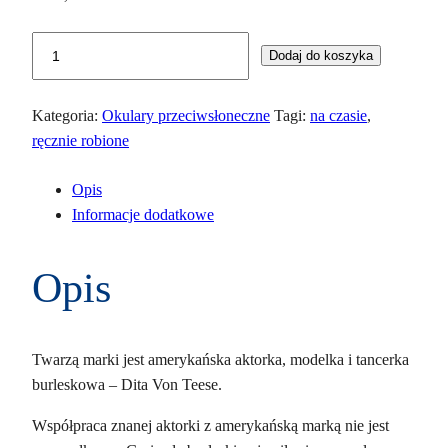
ilość
Dodaj do koszyka
Dita
Levele
Kategoria:
Okulary przeciwsłoneczne
Tagi:
na czasie
,
DTS
ręcznie robione
739-
A-
Opis
02
Informacje dodatkowe
Opis
Twarzą marki jest amerykańska aktorka, modelka i tancerka
burleskowa – Dita Von Teese.
Współpraca znanej aktorki z amerykańską marką nie jest