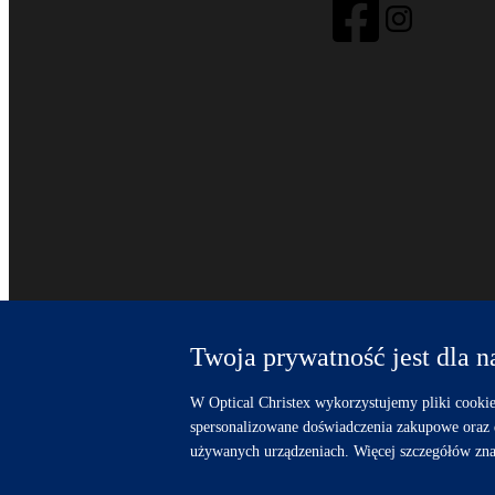
Twoja prywatność jest dla n
W Optical Christex wykorzystujemy pliki cookie
spersonalizowane doświadczenia zakupowe oraz 
© 2025 Optical Christex – salon optyczny – optyk – okulary 
używanych urządzeniach. Więcej szczegółów zna