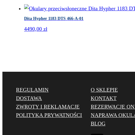
Dita Hypher 1183 DTS 466-A-01
4490,00
zł
REGULAMIN
O SKLEPIE
DOSTAWA
KONTAKT
ZWROTY I REKLAMACJE
REZERWACJE ON
POLITYKA PRYWATNOŚCI
NAPRAWA OKU
BLOG