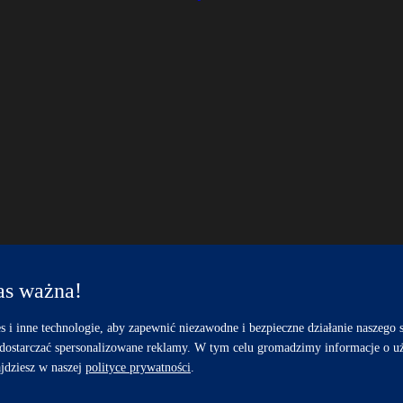
as ważna!
s i inne technologie, aby zapewnić niezawodne i bezpieczne działanie naszego
dostarczać spersonalizowane reklamy. W tym celu gromadzimy informacje o uż
Gdynia, Gdańsk, Sopot, Trójmiasto – optometria Sopot, Gdynia |
PREF
jdziesz w naszej
polityce prywatności
.