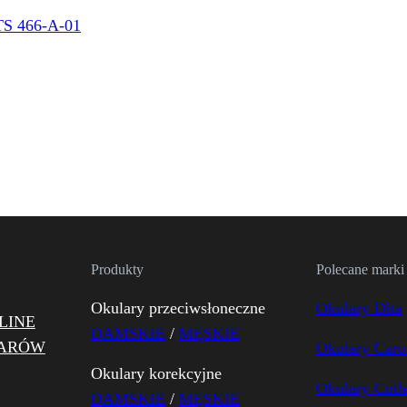
Produkty
Polecane marki
Okulary przeciwsłoneczne
Okulary Dita
LINE
DAMSKIE
/
MĘSKIE
LARÓW
Okulary Caro
Okulary korekcyjne
Okulary Cutl
DAMSKIE
/
MĘSKIE