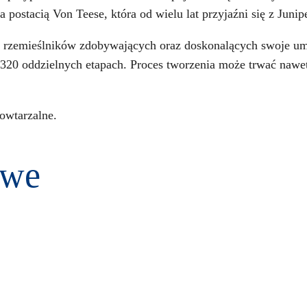
 postacią Von Teese, która od wielu lat przyjaźni się z Juni
z rzemieślników zdobywających oraz doskonalących swoje umi
0 oddzielnych etapach. Proces tworzenia może trwać nawet 8
owtarzalne.
owe