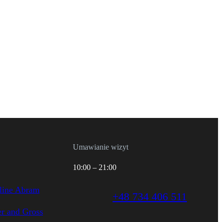
Umawianie wizyt
10:00 – 21:00
line Abram
+48 734 406 511
er and Gross