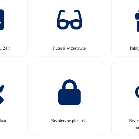
u 24 h
Futerał w zestawie
Paku
lata
Bezpieczne płatności
Bezt
po