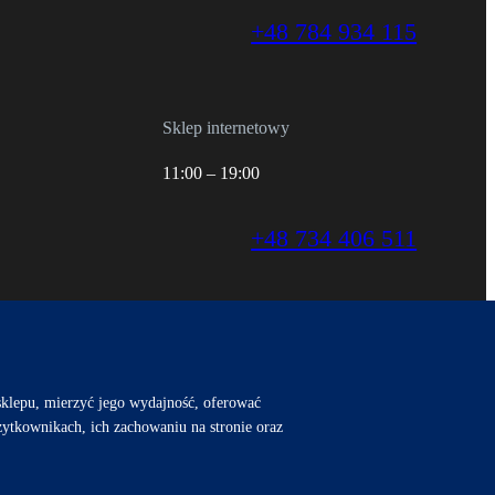
+48 784 934 115
Sklep internetowy
11:00 – 19:00
+48 734 406 511
 sklepu, mierzyć jego wydajność, oferować
ytkownikach, ich zachowaniu na stronie oraz
ERENCJE COOKIES