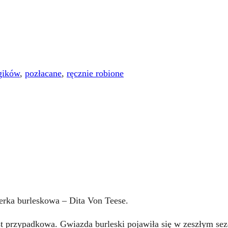
rgików
,
pozłacane
,
ręcznie robione
erka burleskowa – Dita Von Teese.
st przypadkowa. Gwiazda burleski pojawiła się w zeszłym se