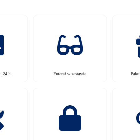
u 24 h
Futerał w zestawie
Paku