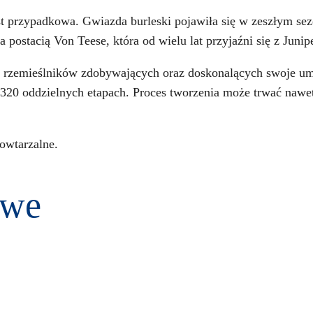
st przypadkowa. Gwiazda burleski pojawiła się w zeszłym se
 postacią Von Teese, która od wielu lat przyjaźni się z Juni
z rzemieślników zdobywających oraz doskonalących swoje umi
0 oddzielnych etapach. Proces tworzenia może trwać nawet 8
owtarzalne.
owe