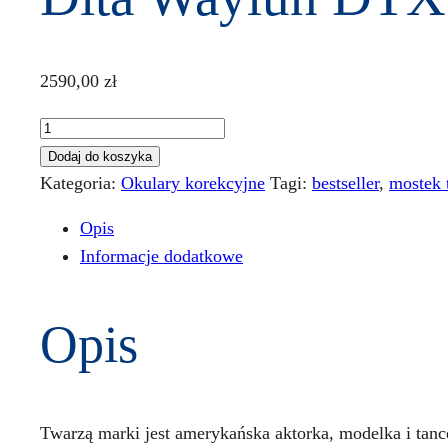
2590,00
zł
ilość
Dita
Dodaj do koszyka
Waylun
Kategoria:
Okulary korekcyjne
Tagi:
bestseller
,
mostek 
DTX
Opis
722-
Informacje dodatkowe
A-
03
Opis
Twarzą marki jest amerykańska aktorka, modelka i tanc