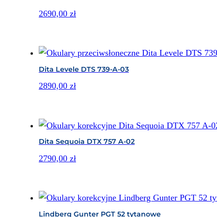
2690,00
zł
Dita Levele DTS 739-A-03
2890,00
zł
Dita Sequoia DTX 757 A-02
2790,00
zł
Lindberg Gunter PGT 52 tytanowe