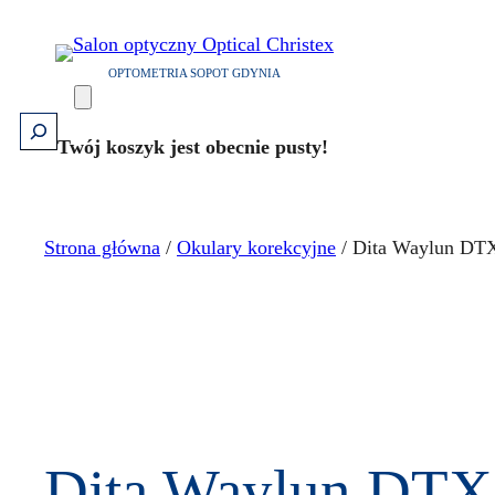
Przejdź
do
OPTOMETRIA SOPOT GDYNIA
treści
Szukaj
Twój koszyk jest obecnie pusty!
Strona główna
/
Okulary korekcyjne
/ Dita Waylun DT
Dita Waylun DTX