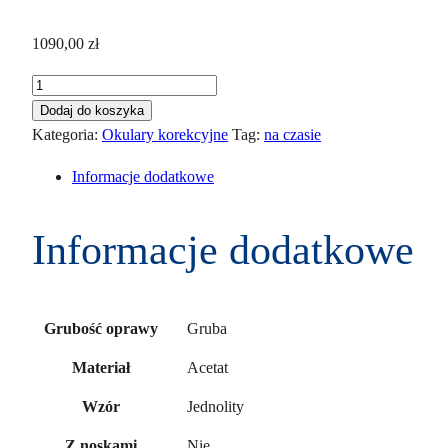
1090,00
zł
ilość
Dolce
Dodaj do koszyka
&
Kategoria:
Okulary korekcyjne
Tag:
na czasie
Gabbana
Informacje dodatkowe
DG
3384
501
Informacje dodatkowe
54
Gruba
Grubość oprawy
Acetat
Materiał
Jednolity
Wzór
Nie
Z noskami