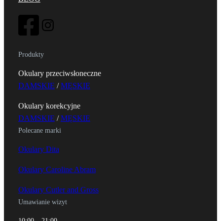
Produkty
Okulary przeciwsłoneczne
DAMSKIE
/
MĘSKIE
Okulary korekcyjne
DAMSKIE
/
MĘSKIE
Polecane marki
Okulary Dita
Okulary Caroline Abram
Okulary Cutler and Gross
Umawianie wizyt
10:00 – 21:00