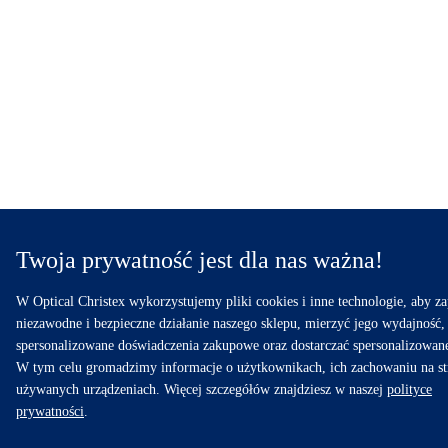
Twoja prywatność jest dla nas ważna!
W Optical Christex wykorzystujemy pliki cookies i inne technologie, aby z
niezawodne i bezpieczne działanie naszego sklepu, mierzyć jego wydajność,
spersonalizowane doświadczenia zakupowe oraz dostarczać spersonalizowan
W tym celu gromadzimy informacje o użytkownikach, ich zachowaniu na st
używanych urządzeniach. Więcej szczegółów znajdziesz w naszej
polityce
prywatności
.