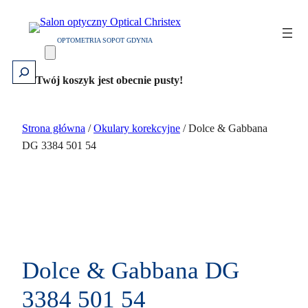
Przejdź
do
OPTOMETRIA SOPOT GDYNIA
treści
Szukaj
Twój koszyk jest obecnie pusty!
Strona główna
/
Okulary korekcyjne
/ Dolce & Gabbana
DG 3384 501 54
Dolce & Gabbana DG
3384 501 54