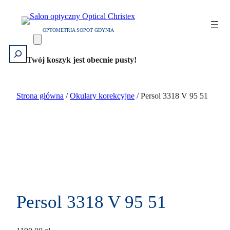
Przejdź
do
OPTOMETRIA SOPOT GDYNIA
treści
Szukaj
Twój koszyk jest obecnie pusty!
Strona główna
/
Okulary korekcyjne
/ Persol 3318 V 95 51
Persol 3318 V 95 51