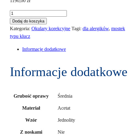
1190,00
zł
ilość
Persol
Dodaj do koszyka
3318
Kategoria:
Okulary korekcyjne
Tagi:
dla alergików
,
mostek
V
typu klucz
95
Informacje dodatkowe
51
Informacje dodatkowe
Średnia
Grubość oprawy
Acetat
Materiał
Jednolity
Wzór
Nie
Z noskami