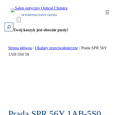
Przejdź
do
OPTOMETRIA SOPOT GDYNIA
treści
Szukaj
Twój koszyk jest obecnie pusty!
Strona główna
/
Okulary przeciwsłoneczne
/ Prada SPR 56Y
1AB-5S0 58
Prada SPR 56Y 1AB-5S0