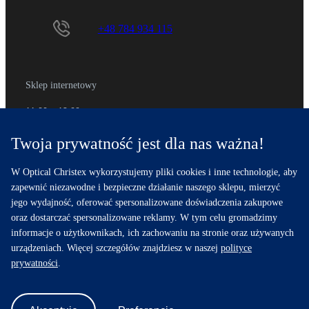
+48 784 934 115
Sklep internetowy
11:00 – 19:00
Twoja prywatność jest dla nas ważna!
+48 734 406 511
W Optical Christex wykorzystujemy pliki cookies i inne technologie, aby
zapewnić niezawodne i bezpieczne działanie naszego sklepu, mierzyć
jego wydajność, oferować spersonalizowane doświadczenia zakupowe
oraz dostarczać spersonalizowane reklamy. W tym celu gromadzimy
informacje o użytkownikach, ich zachowaniu na stronie oraz używanych
© 2025 Optical Christex – salon optyczny – optyk – okulary
urządzeniach. Więcej szczegółów znajdziesz w naszej
polityce
Gdynia, Gdańsk, Sopot, Trójmiasto – optometria Sopot, Gdynia |
prywatności
.
PREFERENCJE COOKIES