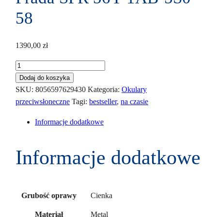
58
1390,00
zł
ilość
Prada
Dodaj do koszyka
SPR
SKU:
8056597629430
Kategoria:
Okulary
56Y
przeciwsłoneczne
Tagi:
bestseller
,
na czasie
1AB-
Informacje dodatkowe
5S0
58
Informacje dodatkowe
Cienka
Grubość oprawy
Metal
Materiał