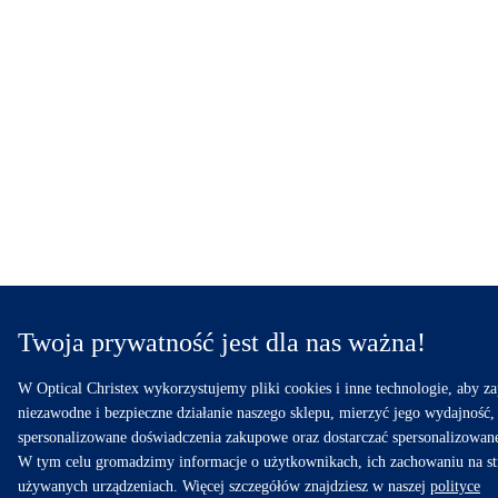
Twoja prywatność jest dla nas ważna!
W Optical Christex wykorzystujemy pliki cookies i inne technologie, aby z
niezawodne i bezpieczne działanie naszego sklepu, mierzyć jego wydajność,
spersonalizowane doświadczenia zakupowe oraz dostarczać spersonalizowan
W tym celu gromadzimy informacje o użytkownikach, ich zachowaniu na st
używanych urządzeniach. Więcej szczegółów znajdziesz w naszej
polityce