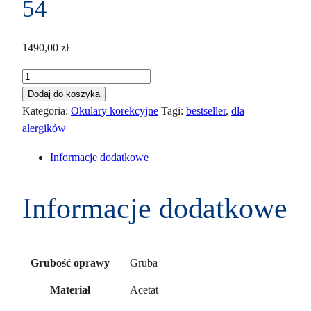
54
1490,00
zł
ilość
Prada
Dodaj do koszyka
VPR
Kategoria:
Okulary korekcyjne
Tagi:
bestseller
,
dla
18W
alergików
07R-
Informacje dodatkowe
1O1
54
Informacje dodatkowe
Gruba
Grubość oprawy
Acetat
Materiał