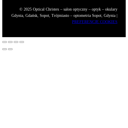
© 2025 Optical Christex – salon optyczny – optyk – okulary
Gdynia, Gdańsk, Sopot, Trójmiasto – optometria Sopot, Gdynia |
PREFERENCJE COOKIES