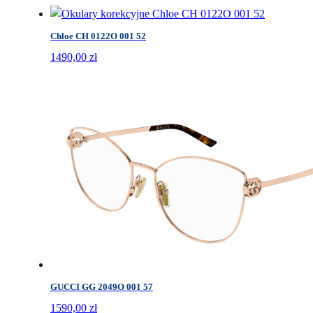
Chloe CH 0122O 001 52
1490,00
zł
GUCCI GG 2049O 001 57
1590,00
zł