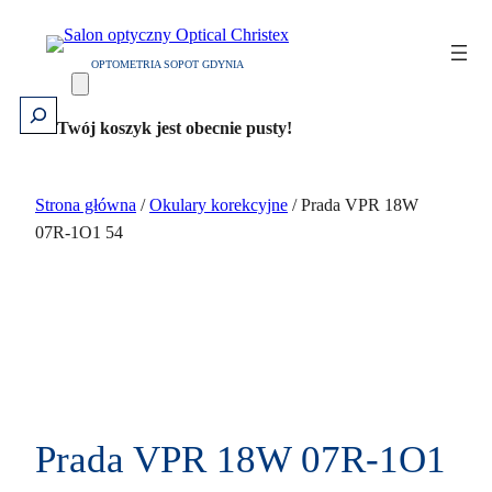
Przejdź
do
OPTOMETRIA SOPOT GDYNIA
treści
Szukaj
Twój koszyk jest obecnie pusty!
Strona główna
/
Okulary korekcyjne
/ Prada VPR 18W
07R-1O1 54
Prada VPR 18W 07R-1O1