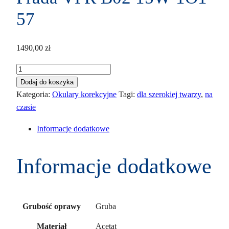
57
1490,00
zł
ilość
Prada
Dodaj do koszyka
VPR
Kategoria:
Okulary korekcyjne
Tagi:
dla szerokiej twarzy
,
na
B02
czasie
15W-
Informacje dodatkowe
1O1
57
Informacje dodatkowe
Gruba
Grubość oprawy
Acetat
Materiał