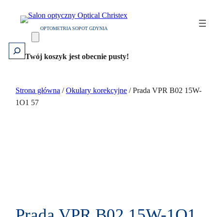
Przejdź
do
OPTOMETRIA SOPOT GDYNIA
treści
Szukaj
Twój koszyk jest obecnie pusty!
Strona główna
/
Okulary korekcyjne
/ Prada VPR B02 15W-
1O1 57
Prada VPR B02 15W-1O1