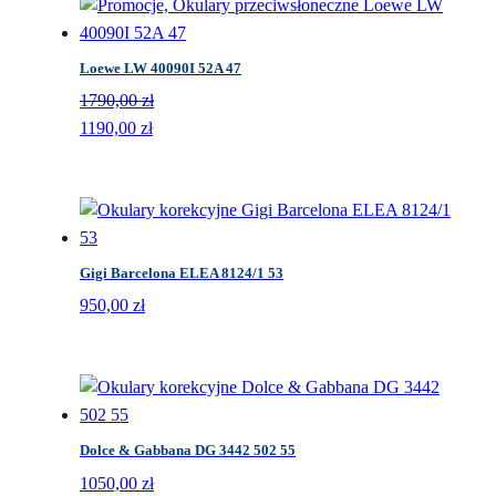
Loewe LW 40090I 52A 47
1790,00
zł
Pierwotna
Aktualna
1190,00
zł
cena
cena
wynosiła:
wynosi:
1790,00 zł.
1190,00 zł.
Gigi Barcelona ELEA 8124/1 53
950,00
zł
Dolce & Gabbana DG 3442 502 55
1050,00
zł