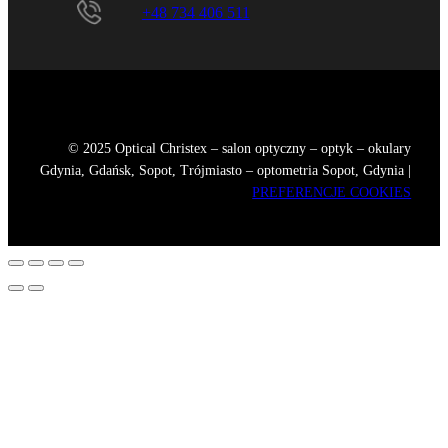
+48 734 406 511
© 2025 Optical Christex – salon optyczny – optyk – okulary
Gdynia, Gdańsk, Sopot, Trójmiasto – optometria Sopot, Gdynia |
PREFERENCJE COOKIES