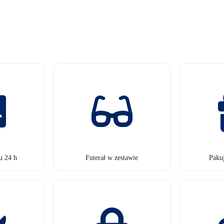
u 24 h
Futerał w zestawie
Paku