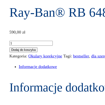
Ray-Ban® RB 648
590,00
zł
ilość
Ray-
Dodaj do koszyka
Ban®
Kategoria:
Okulary korekcyjne
Tagi:
bestseller
,
dla szer
RB
Informacje dodatkowe
6489
2500
58
Informacje dodatk