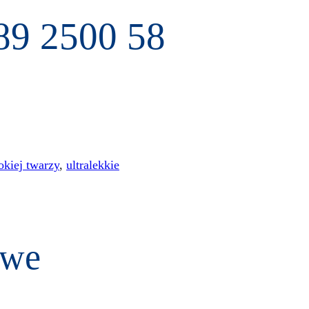
9 2500 58
okiej twarzy
,
ultralekkie
owe