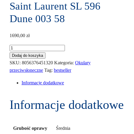
Saint Laurent SL 596
Dune 003 58
1690,00
zł
ilość
Saint
Dodaj do koszyka
Laurent
SKU:
8056376451320
Kategoria:
Okulary
SL
przeciwsłoneczne
Tag:
bestseller
596
Informacje dodatkowe
Dune
003
58
Informacje dodatkowe
Średnia
Grubość oprawy