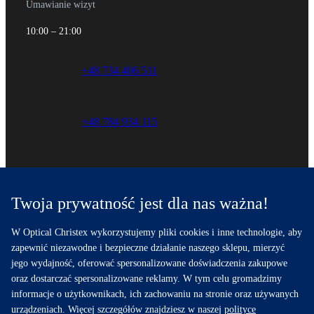
Umawianie wizyt
10:00 – 21:00
+48 734 406 511
+48 784 934 115
Sklep internetowy
Twoja prywatność jest dla nas ważna!
11:00 – 19:00
W Optical Christex wykorzystujemy pliki cookies i inne technologie, aby
+48 734 406 511
zapewnić niezawodne i bezpieczne działanie naszego sklepu, mierzyć
jego wydajność, oferować spersonalizowane doświadczenia zakupowe
oraz dostarczać spersonalizowane reklamy. W tym celu gromadzimy
informacje o użytkownikach, ich zachowaniu na stronie oraz używanych
urządzeniach. Więcej szczegółów znajdziesz w naszej
polityce