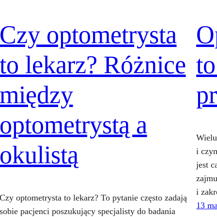
Czy optometrysta
O
to lekarz? Różnice
t
między
p
optometrystą a
Wielu
okulistą
i czy
jest 
zajmu
i zakr
Czy optometrysta to lekarz? To pytanie często zadają
13 ma
sobie pacjenci poszukujący specjalisty do badania