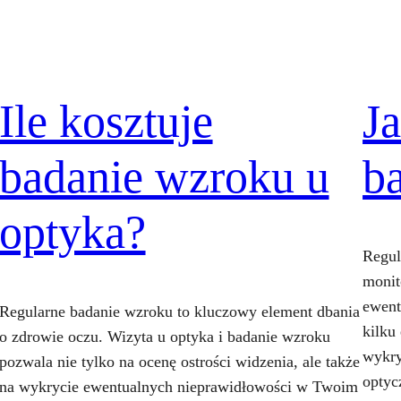
Ile kosztuje
J
badanie wzroku u
b
optyka?
Regul
monit
ewent
Regularne badanie wzroku to kluczowy element dbania
kilku
o zdrowie oczu. Wizyta u optyka i badanie wzroku
wykry
pozwala nie tylko na ocenę ostrości widzenia, ale także
optyc
na wykrycie ewentualnych nieprawidłowości w Twoim