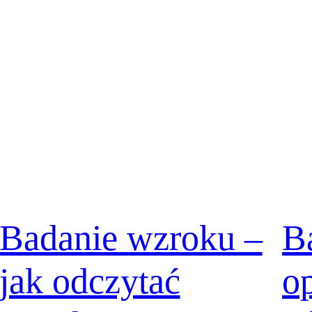
Badanie wzroku –
B
jak odczytać
op