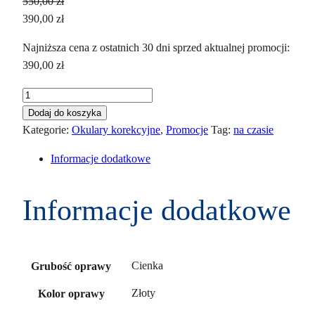
550,00
zł
Pierwotna
Aktualna
390,00
zł
cena
cena
Najniższa cena z ostatnich 30 dni sprzed aktualnej promocji:
wynosiła:
wynosi:
390,00
zł
550,00 zł.
390,00 zł.
ilość
Vogue
Dodaj do koszyka
VO
Kategorie:
Okulary korekcyjne
,
Promocje
Tag:
na czasie
4331
Informacje dodatkowe
280
51
Informacje dodatkowe
Cienka
Grubość oprawy
Złoty
Kolor oprawy