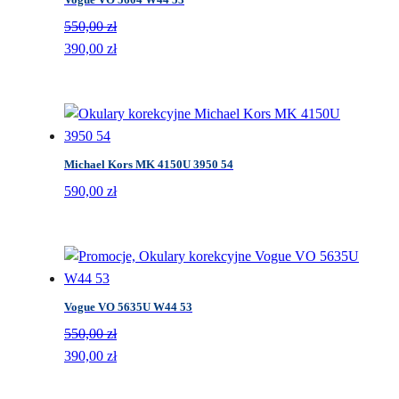
550,00
zł
Pierwotna
Aktualna
390,00
zł
cena
cena
wynosiła:
wynosi:
550,00 zł.
390,00 zł.
Michael Kors MK 4150U 3950 54
590,00
zł
Vogue VO 5635U W44 53
550,00
zł
Pierwotna
Aktualna
390,00
zł
cena
cena