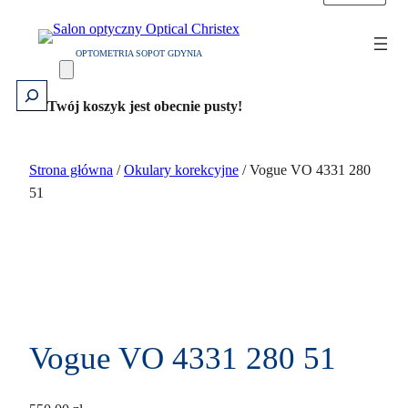
Przejdź
do
OPTOMETRIA SOPOT GDYNIA
treści
Szukaj
Twój koszyk jest obecnie pusty!
Strona główna
/
Okulary korekcyjne
/ Vogue VO 4331 280
51
Vogue VO 4331 280 51