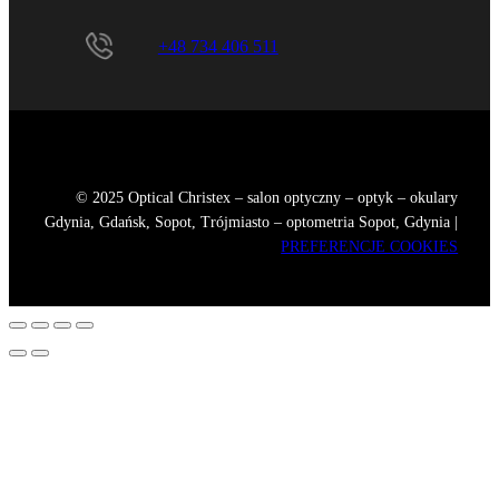
+48 734 406 511
© 2025 Optical Christex – salon optyczny – optyk – okulary
Gdynia, Gdańsk, Sopot, Trójmiasto – optometria Sopot, Gdynia |
PREFERENCJE COOKIES