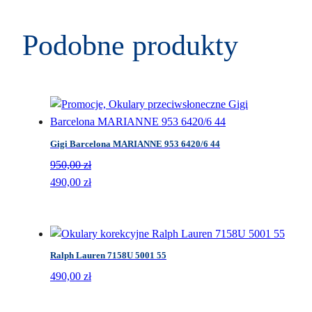
Podobne produkty
Gigi Barcelona MARIANNE 953 6420/6 44
950,00
zł
Pierwotna
Aktualna
490,00
zł
cena
cena
wynosiła:
wynosi:
950,00 zł.
490,00 zł.
Ralph Lauren 7158U 5001 55
490,00
zł