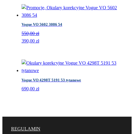
wynosiła:
wynosi:
550,00 zł.
390,00 zł.
Vogue VO 5602 3086 54
550,00
zł
Pierwotna
Aktualna
390,00
zł
cena
cena
wynosiła:
wynosi:
550,00 zł.
390,00 zł.
Vogue VO 4298T 5191 53 tytanowe
690,00
zł
REGULAMIN