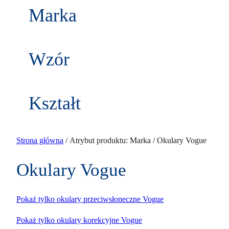
w
k
Marka
d
t
u
ó
k
w
t
Wzór
ó
w
Kształt
Strona główna
/ Atrybut produktu: Marka / Okulary Vogue
Okulary Vogue
Pokaż tylko okulary przeciwsłoneczne Vogue
Pokaż tylko okulary korekcyjne Vogue