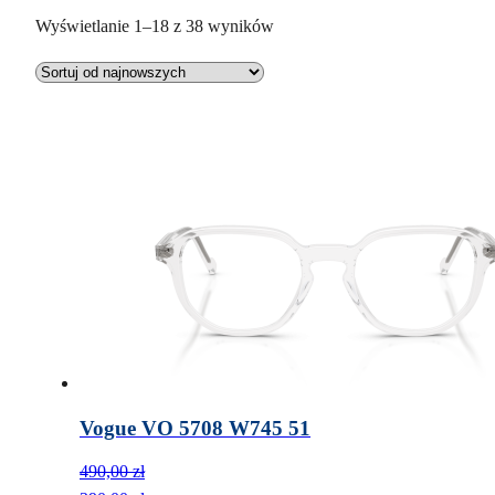
P
Wyświetlanie 1–18 z 38 wyników
o
s
o
r
t
o
w
a
n
e
w
e
d
ł
Vogue VO 5708 W745 51
u
g
490,00
zł