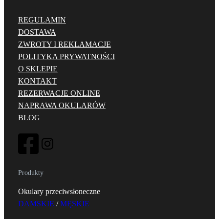
a
9
a
w
:
0
w
y
REGULAMIN
5
,
y
n
DOSTAWA
5
0
n
o
ZWROTY I REKLAMACJE
0
0
o
s
POLITYKA PRYWATNOŚCI
,
s
i
O SKLEPIE
0
z
i
:
KONTAKT
0
ł
ł
3
REZERWACJE ONLINE
.
a
9
NAPRAWA OKULARÓW
z
:
0
BLOG
ł
5
,
.
5
0
0
0
,
Produkty
0
z
0
ł
Okulary przeciwsłoneczne
.
DAMSKIE
/
MĘSKIE
z