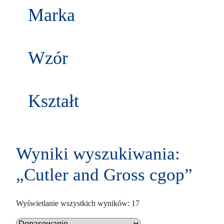
w
k
Marka
d
t
u
ó
k
w
t
Wzór
y
Kształt
Wyniki wyszukiwania:
„Cutler and Gross cgop”
P
Wyświetlanie wszystkich wyników: 17
o