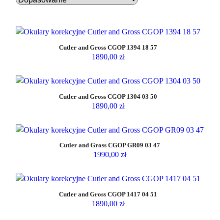
s
o
r
t
Cutler and Gross CGOP 1394 18 57
o
1890,00
zł
w
a
n
Cutler and Gross CGOP 1304 03 50
e
1890,00
zł
w
e
d
Cutler and Gross CGOP GR09 03 47
ł
1990,00
zł
u
g
n
Cutler and Gross CGOP 1417 04 51
a
1890,00
zł
j