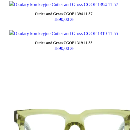
n
o
Cutler and Gross CGOP 1394 11 57
w
1890,00
zł
s
z
y
Cutler and Gross CGOP 1319 11 55
c
1890,00
zł
h