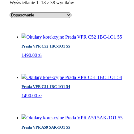
P
Wyświetlanie 1–18 z 38 wyników
o
s
o
r
t
Prada VPR C52 1BC-1O1 55
o
w
1490,00
zł
a
n
e
w
Prada VPR C51 1BC-1O1 54
e
1490,00
zł
d
ł
u
g
Prada VPR A59 5AK-1O1 55
n