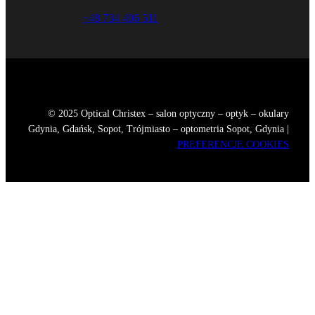
+48 734 406 511
© 2025 Optical Christex – salon optyczny – optyk – okulary
Gdynia, Gdańsk, Sopot, Trójmiasto – optometria Sopot, Gdynia |
PREFERENCJE COOKIES