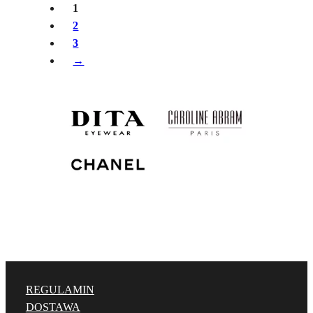
1
2
3
→
REGULAMIN
DOSTAWA