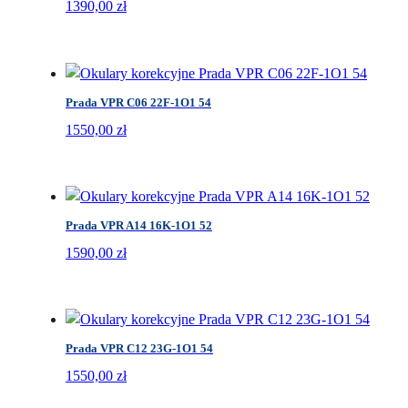
1390,00
zł
a
j
n
o
w
Prada VPR C06 22F-1O1 54
s
1550,00
zł
z
y
c
h
Prada VPR A14 16K-1O1 52
1590,00
zł
Prada VPR C12 23G-1O1 54
1550,00
zł