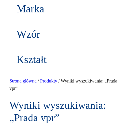
w
k
Marka
d
t
u
ó
k
w
t
Wzór
ó
w
Kształt
Strona główna
/
Produkty
/ Wyniki wyszukiwania: „Prada
vpr”
Wyniki wyszukiwania:
„Prada vpr”