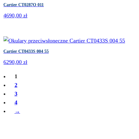
Cartier CT0287O 011
4690,00
zł
Cartier CT0433S 004 55
6290,00
zł
1
2
3
4
→