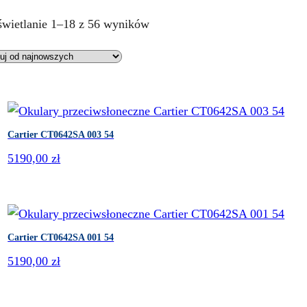
P
wietlanie 1–18 z 56 wyników
o
s
o
r
t
Cartier CT0642SA 003 54
o
w
5190,00
zł
a
n
e
w
Cartier CT0642SA 001 54
e
5190,00
zł
d
ł