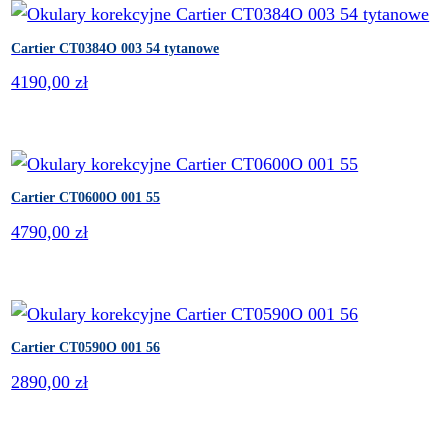
u
g
Cartier CT0384O 003 54 tytanowe
n
4190,00
zł
a
j
n
o
Cartier CT0600O 001 55
w
s
4790,00
zł
z
y
c
h
Cartier CT0590O 001 56
2890,00
zł