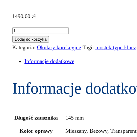
1490,00
zł
ilość
Garrett
Dodaj do koszyka
Leight
Kategoria:
Okulary korekcyjne
Tagi:
mostek typu klucz
California
Informacje dodatkowe
BYRNE
46
BIO
Informacje dodatk
Caramel
Długość zausznika
145 mm
Kolor oprawy
Mieszany, Beżowy, Transparent