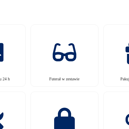
u 24 h
Futerał w zestawie
Paku