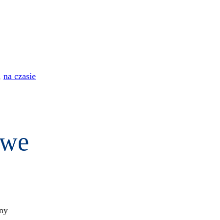
,
na czasie
owe
ny