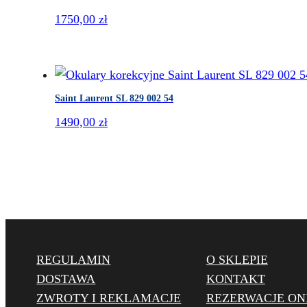
1750,00
zł
Saint Laurent SL 829 002 54
1490,00
zł
REGULAMIN
O SKLEPIE
DOSTAWA
KONTAKT
ZWROTY I REKLAMACJE
REZERWACJE ON