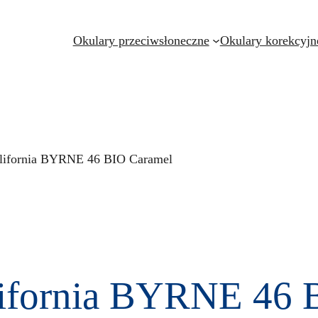
Okulary przeciwsłoneczne
Okulary korekcyjn
California BYRNE 46 BIO Caramel
alifornia BYRNE 46