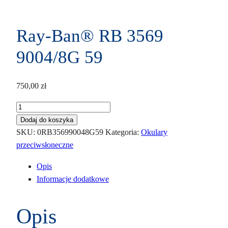
Ray-Ban® RB 3569
9004/8G 59
750,00
zł
ilość
Ray-
Dodaj do koszyka
Ban®
SKU:
0RB356990048G59
Kategoria:
Okulary
RB
przeciwsłoneczne
3569
Opis
9004/8G
Informacje dodatkowe
59
Opis