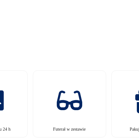
u 24 h
Futerał w zestawie
Paku