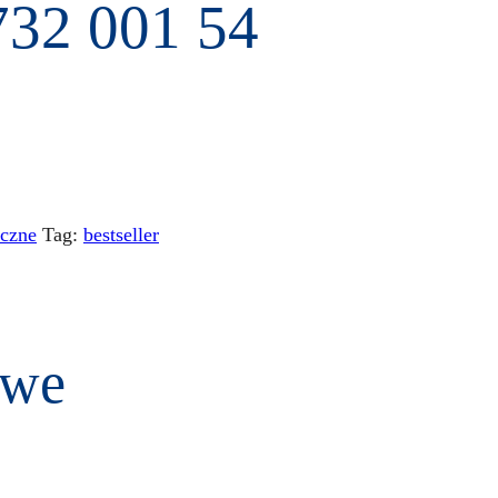
732 001 54
eczne
Tag:
bestseller
owe