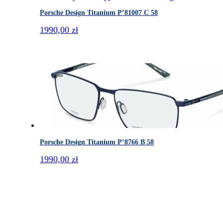
Porsche Design Titanium P’81007 C 58
1990,00
zł
Porsche Design Titanium P’8766 B 58
1990,00
zł