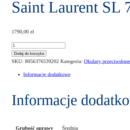
Saint Laurent SL 
1790,00
zł
ilość
Saint
Dodaj do koszyka
Laurent
SKU:
8056376539202
Kategoria:
Okulary przeciwsłon
SL
Informacje dodatkowe
732
001
54
Informacje dodatk
Grubość oprawy
Średnia