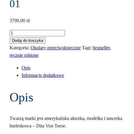
01
3790,00
zł
ilość
Dita
Dodaj do koszyka
ICELUS
Kategoria:
Okulary przeciwsłoneczne
Tagi:
bestseller
,
DTS
ręcznie robione
438
Opis
A
Informacje dodatkowe
01
Opis
Twarzą marki jest amerykańska aktorka, modelka i tancerka
burleskowa – Dita Von Teese.