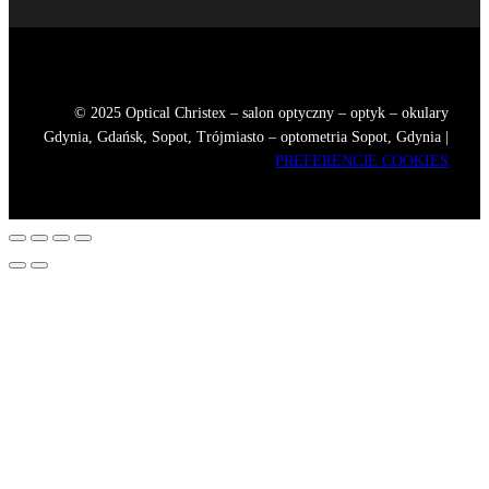
© 2025 Optical Christex – salon optyczny – optyk – okulary
Gdynia, Gdańsk, Sopot, Trójmiasto – optometria Sopot, Gdynia |
PREFERENCJE COOKIES