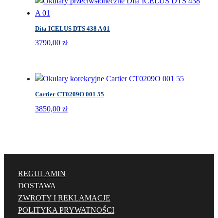
Dita ICELUS DTS 438 A 01
3790,00
zł
Cartier CT0209O 001 55
3850,00
zł
REGULAMIN
DOSTAWA
ZWROTY I REKLAMACJE
POLITYKA PRYWATNOŚCI