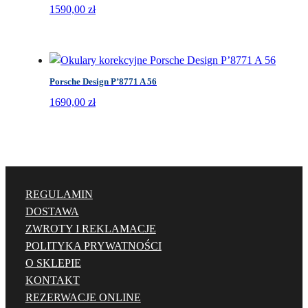
1590,00
zł
Porsche Design P’8771 A 56
1690,00
zł
REGULAMIN
DOSTAWA
ZWROTY I REKLAMACJE
POLITYKA PRYWATNOŚCI
O SKLEPIE
KONTAKT
REZERWACJE ONLINE