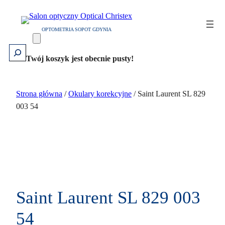
Przejdź
do
OPTOMETRIA SOPOT GDYNIA
treści
Szukaj
Twój koszyk jest obecnie pusty!
Strona główna
/
Okulary korekcyjne
/ Saint Laurent SL 829
003 54
Saint Laurent SL 829 003
54