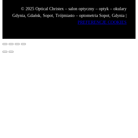
© 2025 Optical Christex – salon optyczny – optyk – okulary
Gdynia, Gdańsk, Sopot, Trójmiasto – optometria Sopot, Gdynia |
PREFERENCJE COOKIES