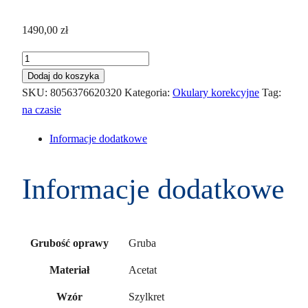
1490,00
zł
ilość
Saint
Dodaj do koszyka
Laurent
SKU:
8056376620320
Kategoria:
Okulary korekcyjne
Tag:
SL
na czasie
829
Informacje dodatkowe
003
54
Informacje dodatkowe
Gruba
Grubość oprawy
Acetat
Materiał
Szylkret
Wzór