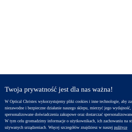
Twoja prywatność jest dla nas ważna!
W Optical Christex wykorzystujemy pliki cookies i inne technologie, aby z
niezawodne i bezpieczne działanie naszego sklepu, mierzyć jego wydajność,
spersonalizowane doświadczenia zakupowe oraz dostarczać spersonalizowan
W tym celu gromadzimy informacje o użytkownikach, ich zachowaniu na st
używanych urządzeniach. Więcej szczegółów znajdziesz w naszej
polityce